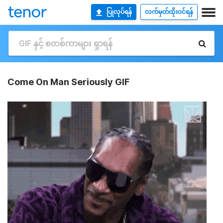
ပြုလုပ်ရန်
လက်မှတ်ထိုးဝင်ရန်
Come On Man Seriously GIF