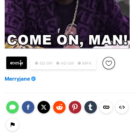
စာတန်း
● SD GIF
● HD GIF
● MP4
Merryjane