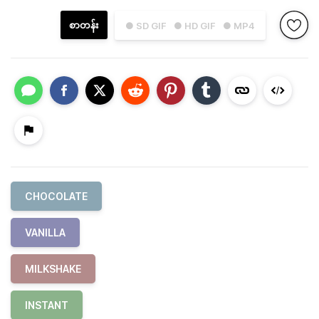
စာတန်း
● SD GIF
● HD GIF
● MP4
CHOCOLATE
VANILLA
MILKSHAKE
INSTANT