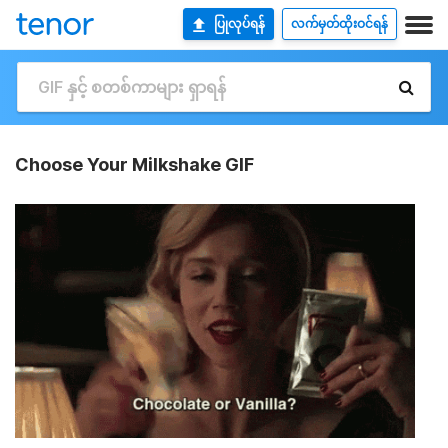
ပြုလုပ်ရန်
လက်မှတ်ထိုးဝင်ရန်
Choose Your Milkshake GIF