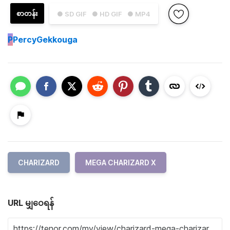
စာတန်း
● SD GIF
● HD GIF
● MP4
P
PercyGekkouga
CHARIZARD
MEGA CHARIZARD X
URL မျှဝေရန်