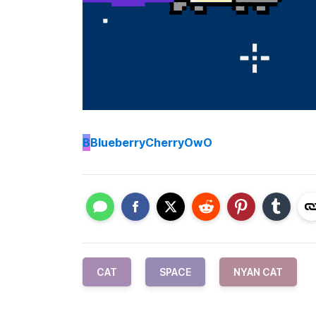
B
BlueberryCherryOwO
CAT
SPACE
NYAN CAT