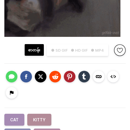
စာတန်း
● SD GIF
● HD GIF
● MP4
CAT
KITTY