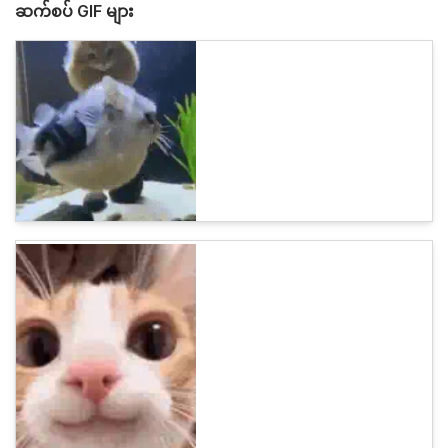
ဆက်စပ် GIF များ