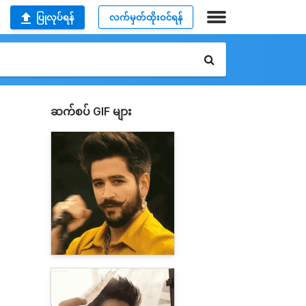
ပြုလုပ်ရန်
လက်မှတ်ထိုးဝင်ရန်
ဆက်စပ် GIF များ