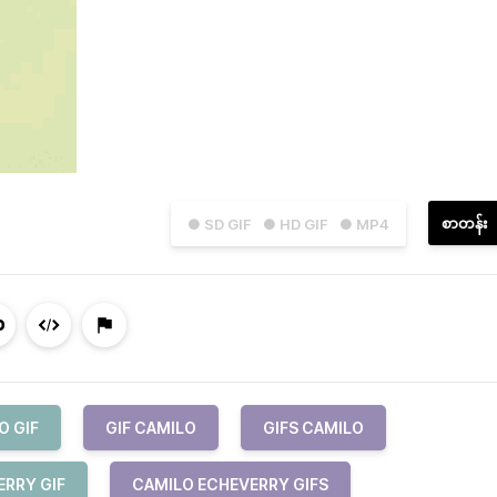
စာတန်း
● SD GIF
● HD GIF
● MP4
O GIF
GIF CAMILO
GIFS CAMILO
ERRY GIF
CAMILO ECHEVERRY GIFS