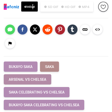
A
afcniz
စာတန်း
● SD GIF
● HD GIF
● MP4
BUKAYO SAKA
SAKA
ARSENAL VS CHELSEA
SAKA CELEBRATING VS CHELSEA
BUKAYO SAKA CELEBRATING VS CHELSEA