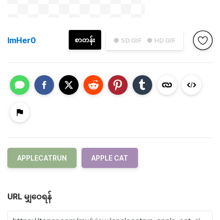
ImHer0
စာတန်း
● SD GIF
● HD GIF
APPLECATRUN
APPLE CAT
URL မျှဝေရန်