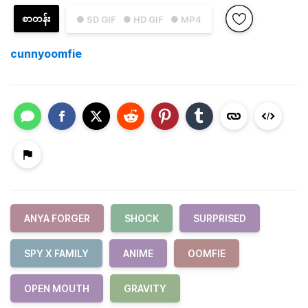
စာတန်း
● SD GIF
● HD GIF
● MP4
cunnyoomfie
ANYA FORGER
SHOCK
SURPRISED
SPY X FAMILY
ANIME
OOMFIE
OPEN MOUTH
GRAVITY