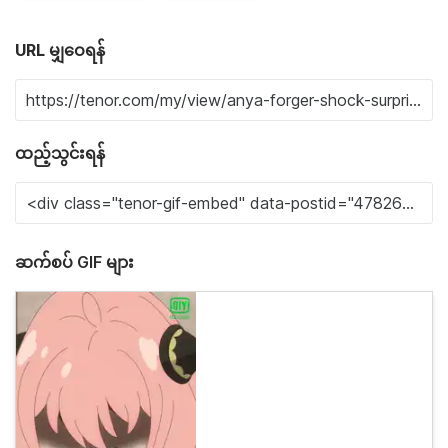
URL မျှဝေရန်
ထည့်သွင်းရန်
ဆက်စပ် GIF များ