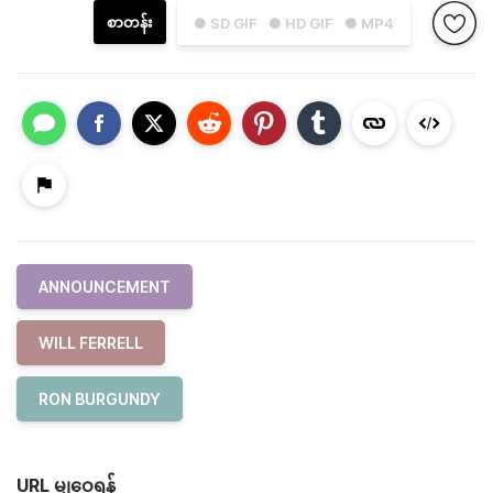
စာတန်း
● SD GIF
● HD GIF
● MP4
ANNOUNCEMENT
WILL FERRELL
RON BURGUNDY
URL မျှဝေရန်