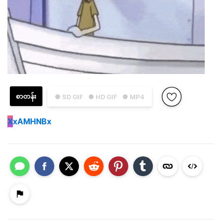
စာတန်း
● SD GIF
● HD GIF
● MP4
X
xAMHNBx