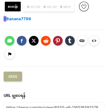
စာတန်း
● SD GIF
● HD GIF
● MP4
B
Banana7799
6555
URL မျှဝေရန်