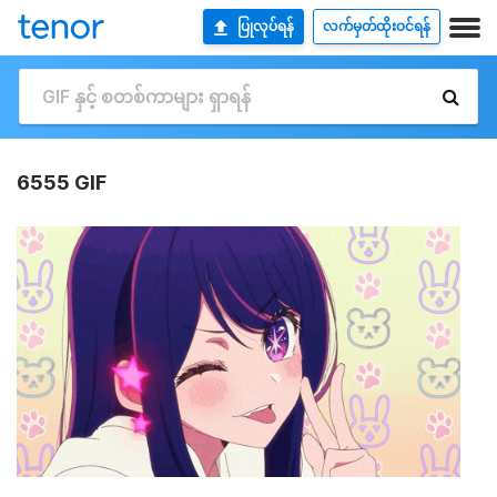
ပြုလုပ်ရန်
လက်မှတ်ထိုးဝင်ရန်
6555 GIF