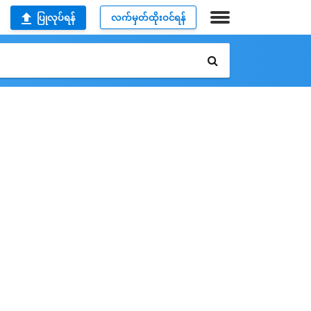
ပြုလုပ်ရန်
လက်မှတ်ထိုးဝင်ရန်