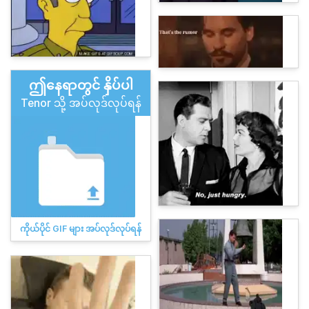
ဤနေရာတွင် နှိပ်ပါ
Tenor သို့ အပ်လုဒ်လုပ်ရန်
ကိုယ်ပိုင် GIF များ အပ်လုဒ်လုပ်ရန်