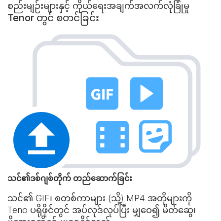
စည်းမျဉ်းများနှင့် ကိုယ်ရေးအချက်အလက်လုံခြုံမှု
Tenor တွင် စတင်ခြင်း
သင်၏ဒစ်ဂျစ်တိုက် တည်ဆောက်ခြင်း
သင်၏ GIF၊ စတစ်ကာများ (သို့) MP4 အတိုများကို
Teno ပရိုဖိုင်တွင် အပ်လုဒ်လုပ်ပြီး မျှဝေ၍ မိတ်ဆွေ၊