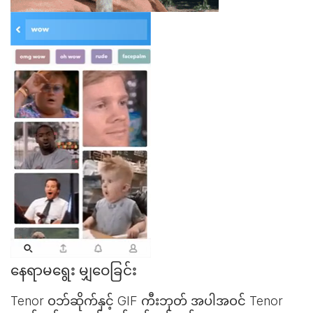
နေရာမရွေး မျှဝေခြင်း
Tenor ဝဘ်ဆိုက်နှင့်
GIF ကီးဘုတ်
အပါအဝင် Tenor