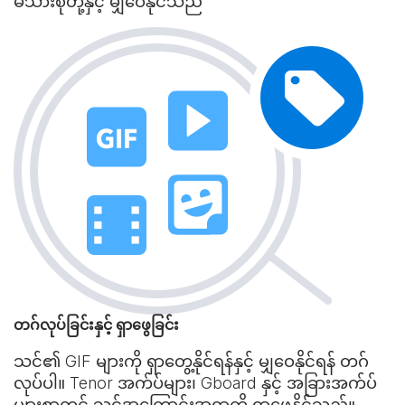
မိသားစုတို့နှင့် မျှဝေနိုင်သည်
တဂ်လုပ်ခြင်းနှင့် ရှာဖွေခြင်း
သင်၏ GIF များကို ရှာတွေ့နိုင်ရန်နှင့် မျှဝေနိုင်ရန် တဂ်
လုပ်ပါ။ Tenor အက်ပ်များ၊ Gboard နှင့် အခြားအက်ပ်
များစွာတွင် သင့်အကြောင်းအရာကို ရှာဖွေနိုင်သည်။