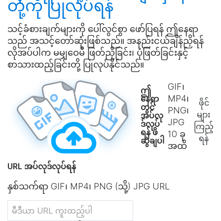
တို့ကို
ပြုလုပ်ရန်
သင့်ခံစားချက်များကို ပေါ်လွင်စွာ ဖော်ပြရန် ဤနေရာ
သည် အသင့်တော်ဆုံးဖြစ်သည်။ အနည်းငယ်ချိန်ညှိရန်
လိုအပ်ပါက မမျှဝေမီ ဖြတ်ညှိခြင်း၊ ပုံဖြတ်ခြင်းနှင့်
စာသားထည့်ခြင်းတို့ ပြုလုပ်နိုင်သည်။
GIF၊
ဤ
MP4၊
နေရာ
ဖိုင်
တွင်
PNG၊
များ
အပ်လု
JPG
ဒ်လုပ်
ကြည့်
ရန် ဖိ
10
ခု
ရန်
ဆွဲချပါ
အထိ
URL အပ်လုဒ်လုပ်ရန်
နှစ်သက်ရာ GIF၊ MP4၊ PNG (သို့) JPG URL