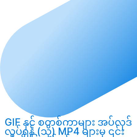
GIF နှင့် စတစ်ကာများ
အပ်လုဒ်
လုပ်ရန်
(သို့) MP4 များမှ ၎င်း