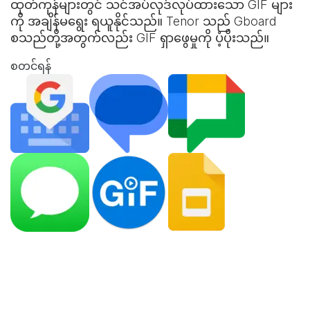
ထုတ်ကုန်များတွင် သင်အပ်လုဒ်လုပ်ထားသော GIF များ
ကို အချိန်မရွေး ရယူနိုင်သည်။ Tenor သည် Gboard
စသည်တို့အတွက်လည်း GIF ရှာဖွေမှုကို ပံ့ပိုးသည်။
စတင်ရန်