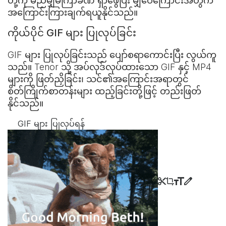
တို့ကို မည်မျှမကြာခဏ ရှာဖွေပြီး မျှဝေကြောင်းအတွက်
အကြောင်းကြားချက်ရယူနိုင်သည်။
ကိုယ်ပိုင် GIF များ ပြုလုပ်ခြင်း
GIF များ ပြုလုပ်ခြင်းသည် ပျော်စရာကောင်းပြီး လွယ်ကူ
သည်။ Tenor သို့ အပ်လုဒ်လုပ်ထားသော GIF နှင့် MP4
များကို ဖြတ်ညှိခြင်း၊ သင်၏အကြောင်းအရာတွင်
စိတ်ကြိုက်စာတန်းများ ထည့်ခြင်းတို့ဖြင့် တည်းဖြတ်
နိုင်သည်။
GIF များ ပြုလုပ်ရန်