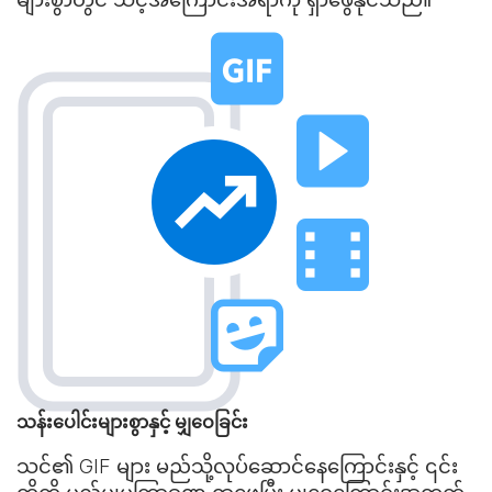
သန်းပေါင်းများစွာနှင့် မျှဝေခြင်း
သင်၏ GIF များ မည်သို့လုပ်ဆောင်နေကြောင်းနှင့် ၎င်း