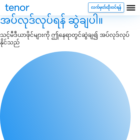
လက်မှတ်ထိုးဝင်ရန်
အပ်လုဒ်လုပ်ရန် ဆွဲချပါ။
သင့်မီဒီယာဖိုင်များကို ဤနေရာတွင်ဆွဲချ၍ အပ်လုဒ်လုပ်
နိုင်သည်