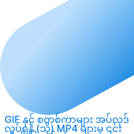
GIF နှင့် စတစ်ကာများ
အပ်လုဒ်
လုပ်ရန်
(သို့) MP4 များမှ ၎င်း