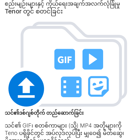
စည်းမျဉ်းများနှင့် ကိုယ်ရေးအချက်အလက်လုံခြုံမှု
Tenor တွင် စတင်ခြင်း
သင်၏ဒစ်ဂျစ်တိုက် တည်ဆောက်ခြင်း
သင်၏ GIF၊ စတစ်ကာများ (သို့) MP4 အတိုများကို
Teno ပရိုဖိုင်တွင် အပ်လုဒ်လုပ်ပြီး မျှဝေ၍ မိတ်ဆွေ၊