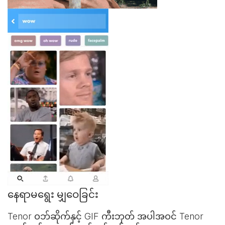
နေရာမရွေး မျှဝေခြင်း
Tenor ဝဘ်ဆိုက်နှင့်
GIF ကီးဘုတ်
အပါအဝင် Tenor