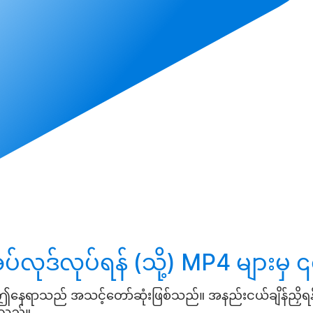
ပ်လုဒ်လုပ်ရန်
(သို့) MP4 များမှ ၎င
န် ဤနေရာသည် အသင့်တော်ဆုံးဖြစ်သည်။ အနည်းငယ်ချိန်ညှိရန် လ
င်သည်။