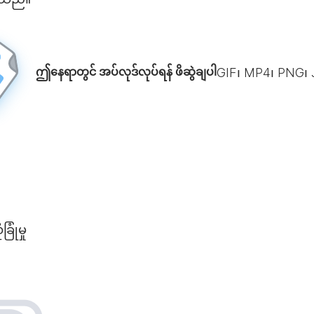
ဤနေရာတွင် အပ်လုဒ်လုပ်ရန် ဖိဆွဲချပါ
GIF၊ MP4၊ PNG၊
ုံမှု