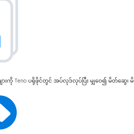
ု Teno ပရိုဖိုင်တွင် အပ်လုဒ်လုပ်ပြီး မျှဝေ၍ မိတ်ဆွေ၊ မိသာ