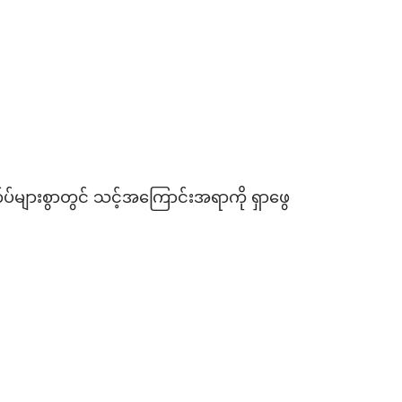
အက်ပ်များစွာတွင် သင့်အကြောင်းအရာကို ရှာဖွေ