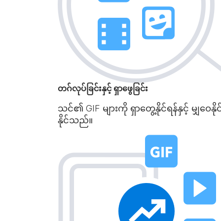
တဂ်လုပ်ခြင်းနှင့် ရှာဖွေခြင်း
သင်၏ GIF များကို ရှာတွေ့နိုင်ရန်နှင့် မျှဝ
နိုင်သည်။