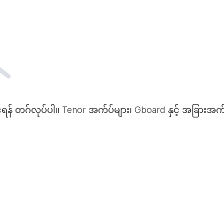
ေနိုင်ရန် တဂ်လုပ်ပါ။ Tenor အက်ပ်များ၊ Gboard နှင့် အခြား