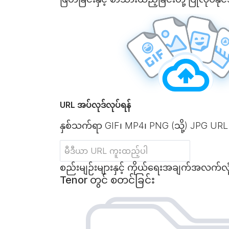
URL အပ်လုဒ်လုပ်ရန်
နှစ်သက်ရာ GIF၊ MP4၊ PNG (သို့) JPG URL
စည်းမျဉ်းများနှင့် ကိုယ်ရေးအချက်အလက်လုံခြ
Tenor တွင် စတင်ခြင်း