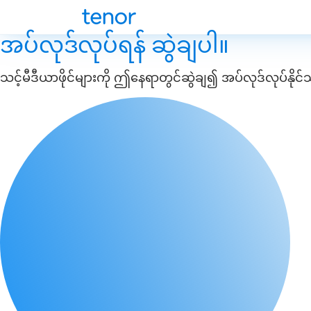
အပ်လုဒ်လုပ်ရန် ဆွဲချပါ။
သင့်မီဒီယာဖိုင်များကို ဤနေရာတွင်ဆွဲချ၍ အပ်လုဒ်လုပ်နိုင