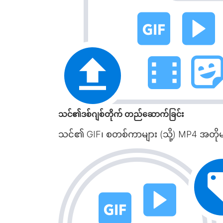
သင်၏ဒစ်ဂျစ်တိုက် တည်ဆောက်ခြင်း
သင်၏ GIF၊ စတစ်ကာများ (သို့) MP4 အတိုများကိ