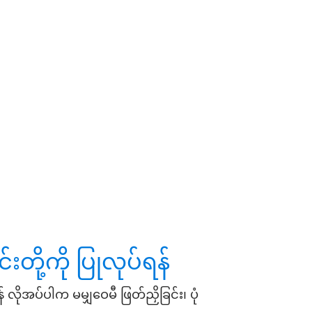
်းတို့ကို
ပြုလုပ်ရန်
ိုအပ်ပါက မမျှဝေမီ ဖြတ်ညှိခြင်း၊ ပုံ