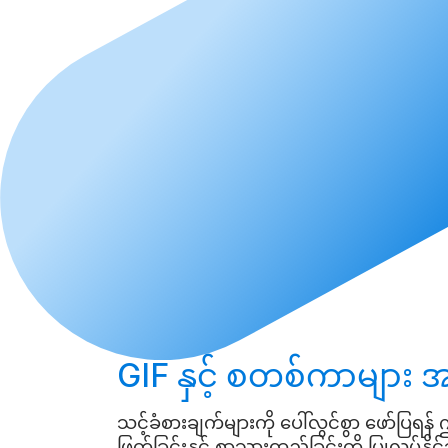
GIF နှင့် စတစ်ကာများ
အ
သင့်ခံစားချက်များကို ပေါ်လွင်စွာ ဖော်ပြရ
ဖြတ်ခြင်းနှင့် စာသားထည့်ခြင်းတို့ ပြုလုပ်နို