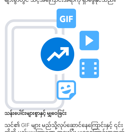
သန်းပေါင်းများစွာနှင့် မျှဝေခြင်း
သင်၏ GIF များ မည်သို့လုပ်ဆောင်နေကြောင်းနှင့် ၎င်း