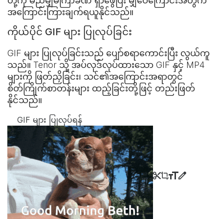
တို့ကို မည်မျှမကြာခဏ ရှာဖွေပြီး မျှဝေကြောင်းအတွက်
အကြောင်းကြားချက်ရယူနိုင်သည်။
ကိုယ်ပိုင် GIF များ ပြုလုပ်ခြင်း
GIF များ ပြုလုပ်ခြင်းသည် ပျော်စရာကောင်းပြီး လွယ်ကူ
သည်။ Tenor သို့ အပ်လုဒ်လုပ်ထားသော GIF နှင့် MP4
များကို ဖြတ်ညှိခြင်း၊ သင်၏အကြောင်းအရာတွင်
စိတ်ကြိုက်စာတန်းများ ထည့်ခြင်းတို့ဖြင့် တည်းဖြတ်
နိုင်သည်။
GIF များ ပြုလုပ်ရန်