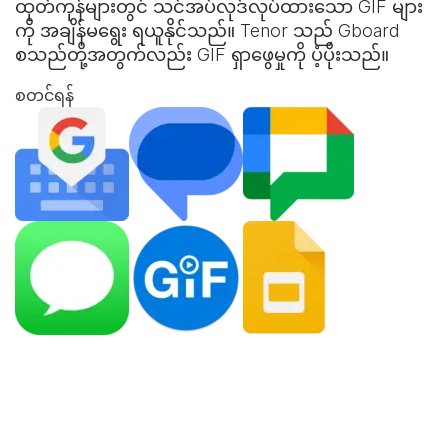
ထုတ်ကုန်များတွင် သင်အပ်လုဒ်လုပ်ထားသော GIF များ
ကို အချိန်မရွေး ရယူနိုင်သည်။ Tenor သည် Gboard
စသည်တို့အတွက်လည်း GIF ရှာဖွေမှုကို ပံ့ပိုးသည်။
စတင်ရန်