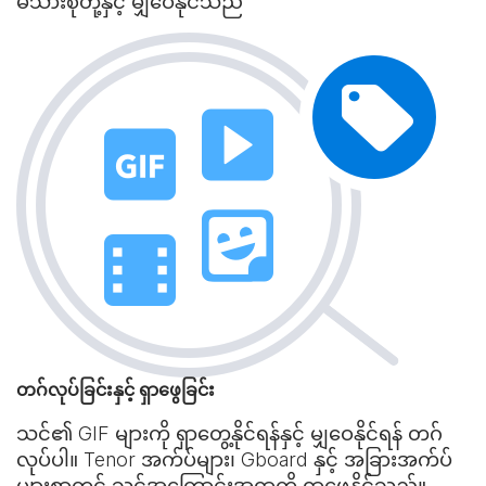
မိသားစုတို့နှင့် မျှဝေနိုင်သည်
တဂ်လုပ်ခြင်းနှင့် ရှာဖွေခြင်း
သင်၏ GIF များကို ရှာတွေ့နိုင်ရန်နှင့် မျှဝေနိုင်ရန် တဂ်
လုပ်ပါ။ Tenor အက်ပ်များ၊ Gboard နှင့် အခြားအက်ပ်
များစွာတွင် သင့်အကြောင်းအရာကို ရှာဖွေနိုင်သည်။