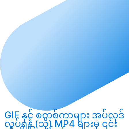
GIF နှင့် စတစ်ကာများ
အပ်လုဒ်
လုပ်ရန်
(သို့) MP4 များမှ ၎င်း