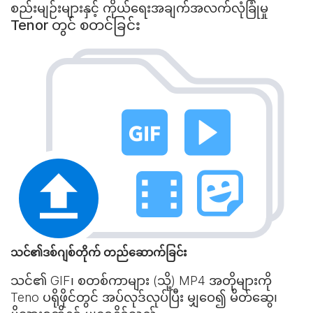
စည်းမျဉ်းများနှင့် ကိုယ်ရေးအချက်အလက်လုံခြုံမှု
Tenor တွင် စတင်ခြင်း
သင်၏ဒစ်ဂျစ်တိုက် တည်ဆောက်ခြင်း
သင်၏ GIF၊ စတစ်ကာများ (သို့) MP4 အတိုများကို
Teno ပရိုဖိုင်တွင် အပ်လုဒ်လုပ်ပြီး မျှဝေ၍ မိတ်ဆွေ၊