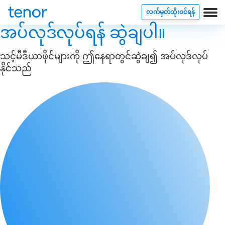
လက်မှတ်ထိုးဝင်ရန်
အပ်လုဒ်လုပ်ရန် ဆွဲချပါ။
သင့်မီဒီယာဖိုင်များကို ဤနေရာတွင်ဆွဲချ၍ အပ်လုဒ်လုပ်
နိုင်သည်