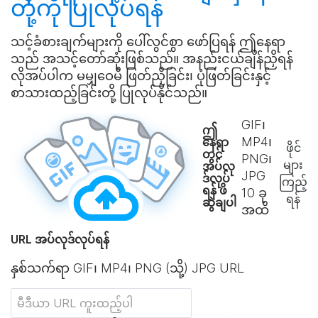
တို့ကို
ပြုလုပ်ရန်
သင့်ခံစားချက်များကို ပေါ်လွင်စွာ ဖော်ပြရန် ဤနေရာ
သည် အသင့်တော်ဆုံးဖြစ်သည်။ အနည်းငယ်ချိန်ညှိရန်
လိုအပ်ပါက မမျှဝေမီ ဖြတ်ညှိခြင်း၊ ပုံဖြတ်ခြင်းနှင့်
စာသားထည့်ခြင်းတို့ ပြုလုပ်နိုင်သည်။
GIF၊
ဤ
MP4၊
နေရာ
ဖိုင်
တွင်
PNG၊
များ
အပ်လု
JPG
ဒ်လုပ်
ကြည့်
ရန် ဖိ
10
ခု
ရန်
ဆွဲချပါ
အထိ
URL အပ်လုဒ်လုပ်ရန်
နှစ်သက်ရာ GIF၊ MP4၊ PNG (သို့) JPG URL