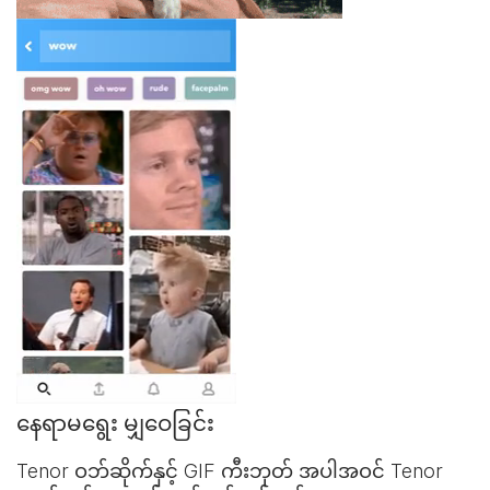
နေရာမရွေး မျှဝေခြင်း
Tenor ဝဘ်ဆိုက်နှင့်
GIF ကီးဘုတ်
အပါအဝင် Tenor