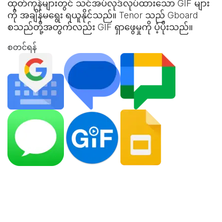
ထုတ်ကုန်များတွင် သင်အပ်လုဒ်လုပ်ထားသော GIF များ
ကို အချိန်မရွေး ရယူနိုင်သည်။ Tenor သည် Gboard
စသည်တို့အတွက်လည်း GIF ရှာဖွေမှုကို ပံ့ပိုးသည်။
စတင်ရန်