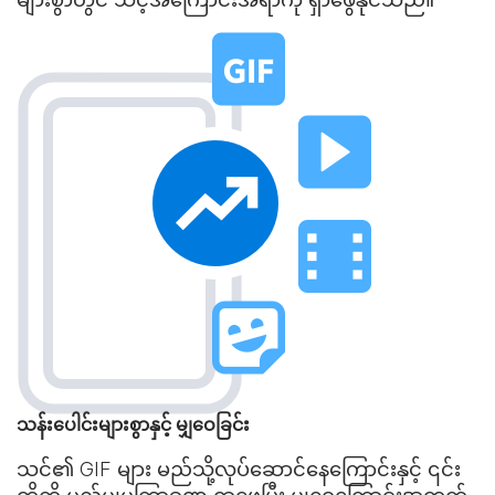
သန်းပေါင်းများစွာနှင့် မျှဝေခြင်း
သင်၏ GIF များ မည်သို့လုပ်ဆောင်နေကြောင်းနှင့် ၎င်း