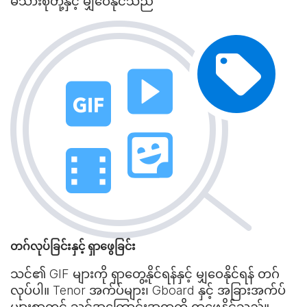
မိသားစုတို့နှင့် မျှဝေနိုင်သည်
တဂ်လုပ်ခြင်းနှင့် ရှာဖွေခြင်း
သင်၏ GIF များကို ရှာတွေ့နိုင်ရန်နှင့် မျှဝေနိုင်ရန် တဂ်
လုပ်ပါ။ Tenor အက်ပ်များ၊ Gboard နှင့် အခြားအက်ပ်
များစွာတွင် သင့်အကြောင်းအရာကို ရှာဖွေနိုင်သည်။