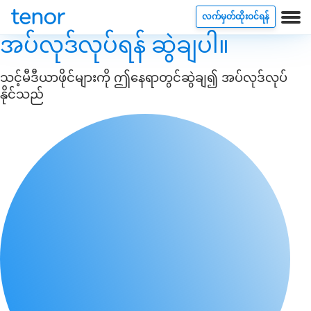
လက်မှတ်ထိုးဝင်ရန်
အပ်လုဒ်လုပ်ရန် ဆွဲချပါ။
သင့်မီဒီယာဖိုင်များကို ဤနေရာတွင်ဆွဲချ၍ အပ်လုဒ်လုပ်
နိုင်သည်