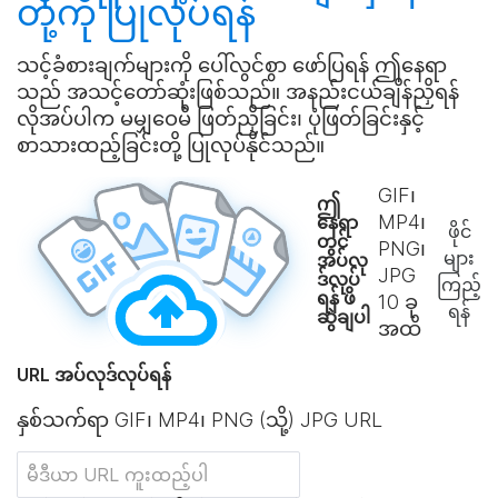
တို့ကို
ပြုလုပ်ရန်
သင့်ခံစားချက်များကို ပေါ်လွင်စွာ ဖော်ပြရန် ဤနေရာ
သည် အသင့်တော်ဆုံးဖြစ်သည်။ အနည်းငယ်ချိန်ညှိရန်
လိုအပ်ပါက မမျှဝေမီ ဖြတ်ညှိခြင်း၊ ပုံဖြတ်ခြင်းနှင့်
စာသားထည့်ခြင်းတို့ ပြုလုပ်နိုင်သည်။
GIF၊
ဤ
MP4၊
နေရာ
ဖိုင်
တွင်
PNG၊
များ
အပ်လု
JPG
ဒ်လုပ်
ကြည့်
ရန် ဖိ
10
ခု
ရန်
ဆွဲချပါ
အထိ
URL အပ်လုဒ်လုပ်ရန်
နှစ်သက်ရာ GIF၊ MP4၊ PNG (သို့) JPG URL