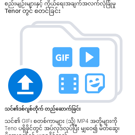
စည်းမျဉ်းများနှင့် ကိုယ်ရေးအချက်အလက်လုံခြုံမှု
Tenor တွင် စတင်ခြင်း
သင်၏ဒစ်ဂျစ်တိုက် တည်ဆောက်ခြင်း
သင်၏ GIF၊ စတစ်ကာများ (သို့) MP4 အတိုများကို
Teno ပရိုဖိုင်တွင် အပ်လုဒ်လုပ်ပြီး မျှဝေ၍ မိတ်ဆွေ၊