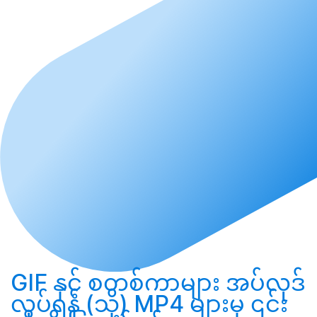
GIF နှင့် စတစ်ကာများ
အပ်လုဒ်
လုပ်ရန်
(သို့) MP4 များမှ ၎င်း