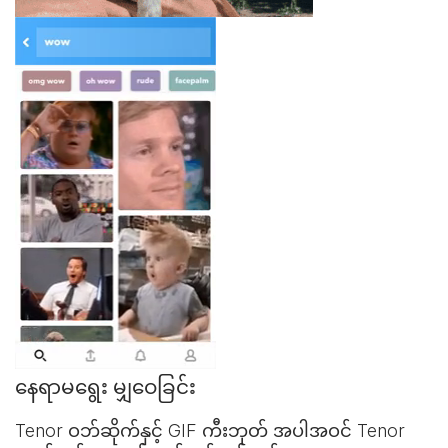
နေရာမရွေး မျှဝေခြင်း
Tenor ဝဘ်ဆိုက်နှင့်
GIF ကီးဘုတ်
အပါအဝင် Tenor