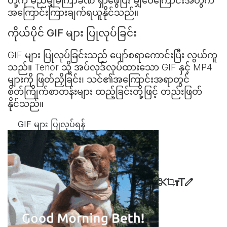
တို့ကို မည်မျှမကြာခဏ ရှာဖွေပြီး မျှဝေကြောင်းအတွက်
အကြောင်းကြားချက်ရယူနိုင်သည်။
ကိုယ်ပိုင် GIF များ ပြုလုပ်ခြင်း
GIF များ ပြုလုပ်ခြင်းသည် ပျော်စရာကောင်းပြီး လွယ်ကူ
သည်။ Tenor သို့ အပ်လုဒ်လုပ်ထားသော GIF နှင့် MP4
များကို ဖြတ်ညှိခြင်း၊ သင်၏အကြောင်းအရာတွင်
စိတ်ကြိုက်စာတန်းများ ထည့်ခြင်းတို့ဖြင့် တည်းဖြတ်
နိုင်သည်။
GIF များ ပြုလုပ်ရန်