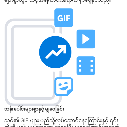
သန်းပေါင်းများစွာနှင့် မျှဝေခြင်း
သင်၏ GIF များ မည်သို့လုပ်ဆောင်နေကြောင်းနှင့် ၎င်း