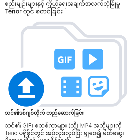
စည်းမျဉ်းများနှင့် ကိုယ်ရေးအချက်အလက်လုံခြုံမှု
Tenor တွင် စတင်ခြင်း
သင်၏ဒစ်ဂျစ်တိုက် တည်ဆောက်ခြင်း
သင်၏ GIF၊ စတစ်ကာများ (သို့) MP4 အတိုများကို
Teno ပရိုဖိုင်တွင် အပ်လုဒ်လုပ်ပြီး မျှဝေ၍ မိတ်ဆွေ၊