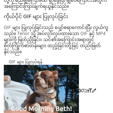
တို့ကို မည်မျှမကြာခဏ ရှာဖွေပြီး မျှဝေကြောင်းအတွက်
အကြောင်းကြားချက်ရယူနိုင်သည်။
ကိုယ်ပိုင် GIF များ ပြုလုပ်ခြင်း
GIF များ ပြုလုပ်ခြင်းသည် ပျော်စရာကောင်းပြီး လွယ်ကူ
သည်။ Tenor သို့ အပ်လုဒ်လုပ်ထားသော GIF နှင့် MP4
များကို ဖြတ်ညှိခြင်း၊ သင်၏အကြောင်းအရာတွင်
စိတ်ကြိုက်စာတန်းများ ထည့်ခြင်းတို့ဖြင့် တည်းဖြတ်
နိုင်သည်။
GIF များ ပြုလုပ်ရန်