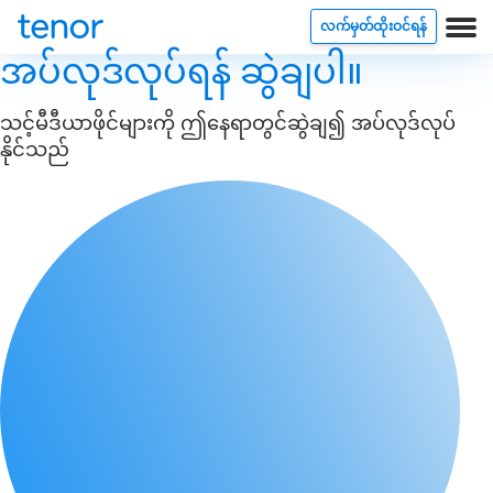
လက်မှတ်ထိုးဝင်ရန်
အပ်လုဒ်လုပ်ရန် ဆွဲချပါ။
သင့်မီဒီယာဖိုင်များကို ဤနေရာတွင်ဆွဲချ၍ အပ်လုဒ်လုပ်
နိုင်သည်