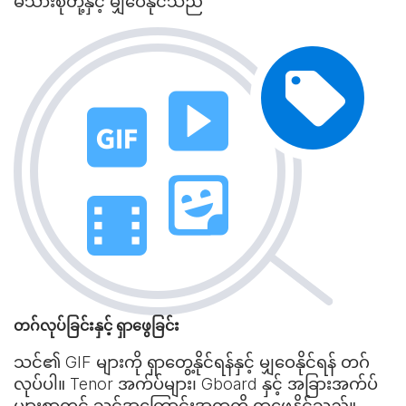
မိသားစုတို့နှင့် မျှဝေနိုင်သည်
တဂ်လုပ်ခြင်းနှင့် ရှာဖွေခြင်း
သင်၏ GIF များကို ရှာတွေ့နိုင်ရန်နှင့် မျှဝေနိုင်ရန် တဂ်
လုပ်ပါ။ Tenor အက်ပ်များ၊ Gboard နှင့် အခြားအက်ပ်
များစွာတွင် သင့်အကြောင်းအရာကို ရှာဖွေနိုင်သည်။