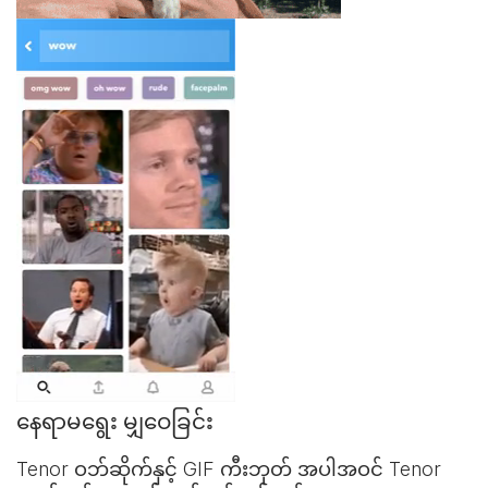
နေရာမရွေး မျှဝေခြင်း
Tenor ဝဘ်ဆိုက်နှင့်
GIF ကီးဘုတ်
အပါအဝင် Tenor