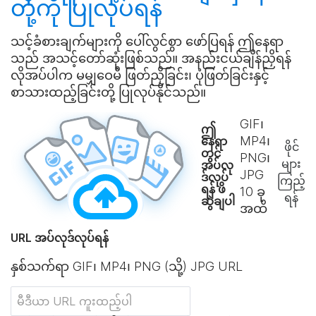
တို့ကို
ပြုလုပ်ရန်
သင့်ခံစားချက်များကို ပေါ်လွင်စွာ ဖော်ပြရန် ဤနေရာ
သည် အသင့်တော်ဆုံးဖြစ်သည်။ အနည်းငယ်ချိန်ညှိရန်
လိုအပ်ပါက မမျှဝေမီ ဖြတ်ညှိခြင်း၊ ပုံဖြတ်ခြင်းနှင့်
စာသားထည့်ခြင်းတို့ ပြုလုပ်နိုင်သည်။
GIF၊
ဤ
MP4၊
နေရာ
ဖိုင်
တွင်
PNG၊
များ
အပ်လု
JPG
ဒ်လုပ်
ကြည့်
ရန် ဖိ
10
ခု
ရန်
ဆွဲချပါ
အထိ
URL အပ်လုဒ်လုပ်ရန်
နှစ်သက်ရာ GIF၊ MP4၊ PNG (သို့) JPG URL