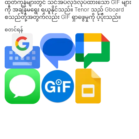
ထုတ်ကုန်များတွင် သင်အပ်လုဒ်လုပ်ထားသော GIF များ
ကို အချိန်မရွေး ရယူနိုင်သည်။ Tenor သည် Gboard
စသည်တို့အတွက်လည်း GIF ရှာဖွေမှုကို ပံ့ပိုးသည်။
စတင်ရန်