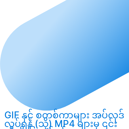
GIF နှင့် စတစ်ကာများ
အပ်လုဒ်
လုပ်ရန်
(သို့) MP4 များမှ ၎င်း