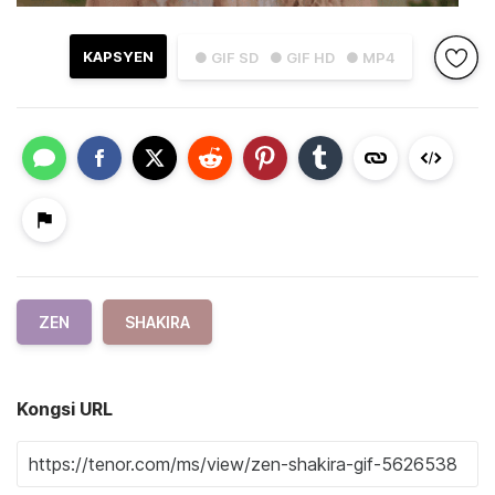
KAPSYEN
● GIF SD
● GIF HD
● MP4
ZEN
SHAKIRA
Kongsi URL