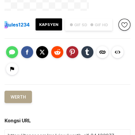
J
jules1234
KAPSYEN
● GIF SD
● GIF HD
WERTH
Kongsi URL