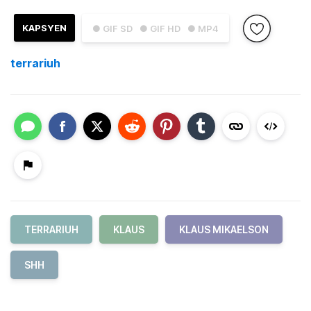
KAPSYEN
● GIF SD
● GIF HD
● MP4
terrariuh
TERRARIUH
KLAUS
KLAUS MIKAELSON
SHH