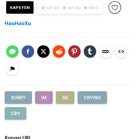
KAPSYEN
● GIF SD
● GIF HD
● MP4
HaoHaoXu
SORRY
IM
SO
CRYING
CRY
Kongsi URL