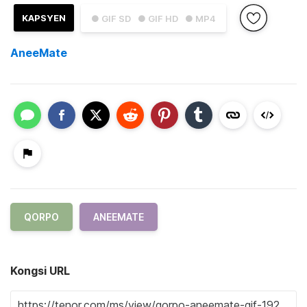
KAPSYEN
● GIF SD
● GIF HD
● MP4
AneeMate
QORPO
ANEEMATE
Kongsi URL