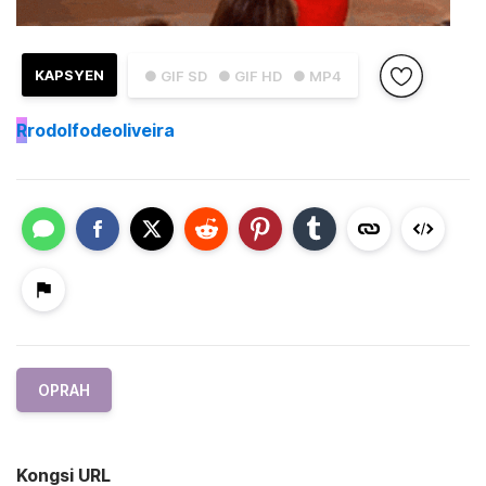
KAPSYEN
● GIF SD
● GIF HD
● MP4
R
rodolfodeoliveira
OPRAH
Kongsi URL