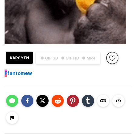
KAPSYEN
● GIF SD
● GIF HD
● MP4
F
fantomew