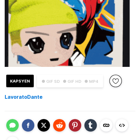
KAPSYEN
● GIF SD
● GIF HD
● MP4
LavoratoDante