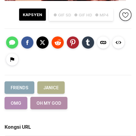
KAPSYEN
● GIF SD
● GIF HD
● MP4
FRIENDS
JANICE
OMG
OH MY GOD
Kongsi URL