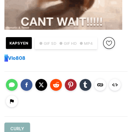
KAPSYEN
● GIF SD
● GIF HD
● MP4
V
Vlo808
CURLY