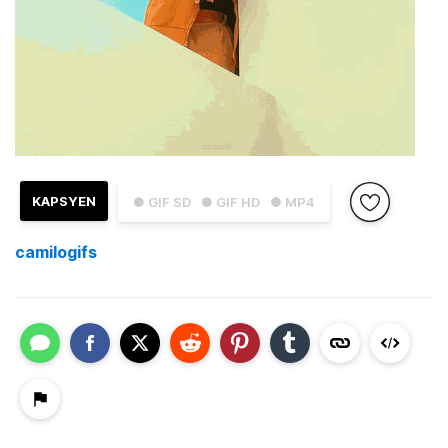
KAPSYEN
● GIF SD
● GIF HD
● MP4
camilogifs