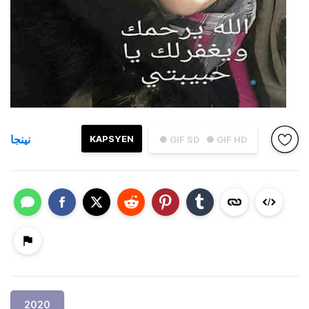
نينجا
KAPSYEN
● GIF SD
● GIF HD
2020