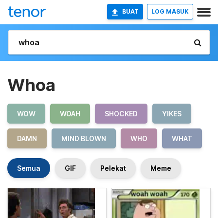
BUAT
LOG MASUK
Whoa
WOW
WOAH
SHOCKED
YIKES
DAMN
MIND BLOWN
WHO
WHAT
Semua
GIF
Pelekat
Meme