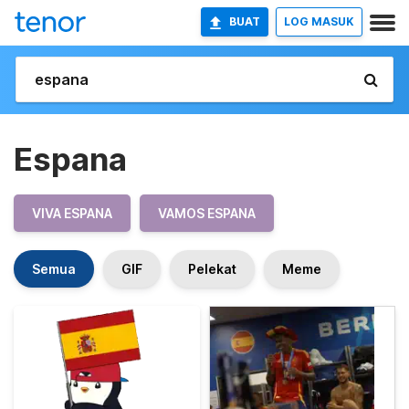
BUAT
LOG MASUK
Espana
VIVA ESPANA
VAMOS ESPANA
Semua
GIF
Pelekat
Meme