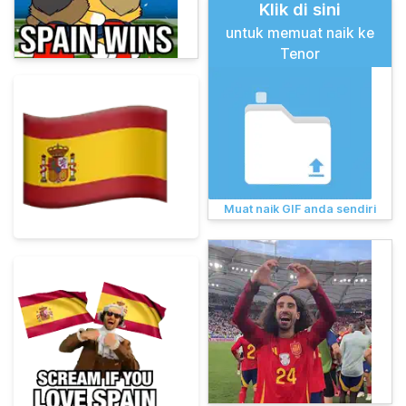
Klik di sini
untuk memuat naik ke
Tenor
Muat naik GIF anda sendiri