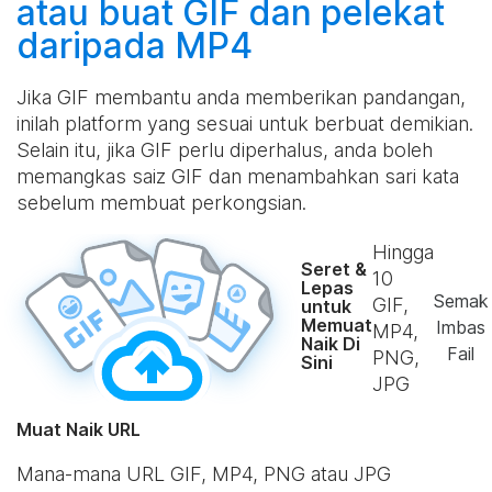
atau
buat
GIF dan pelekat
daripada MP4
Jika GIF membantu anda memberikan pandangan,
inilah platform yang sesuai untuk berbuat demikian.
Selain itu, jika GIF perlu diperhalus, anda boleh
memangkas saiz GIF dan menambahkan sari kata
sebelum membuat perkongsian.
Hingga
Seret &
10
Lepas
Semak
GIF,
untuk
Memuat
Imbas
MP4,
Naik Di
Fail
PNG,
Sini
JPG
Muat Naik URL
Mana-mana URL GIF, MP4, PNG atau JPG