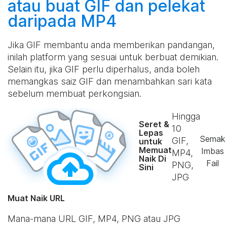
atau
buat
GIF dan pelekat
daripada MP4
Jika GIF membantu anda memberikan pandangan,
inilah platform yang sesuai untuk berbuat demikian.
Selain itu, jika GIF perlu diperhalus, anda boleh
memangkas saiz GIF dan menambahkan sari kata
sebelum membuat perkongsian.
Hingga
Seret &
10
Lepas
Semak
GIF,
untuk
Memuat
Imbas
MP4,
Naik Di
Fail
PNG,
Sini
JPG
Muat Naik URL
Mana-mana URL GIF, MP4, PNG atau JPG