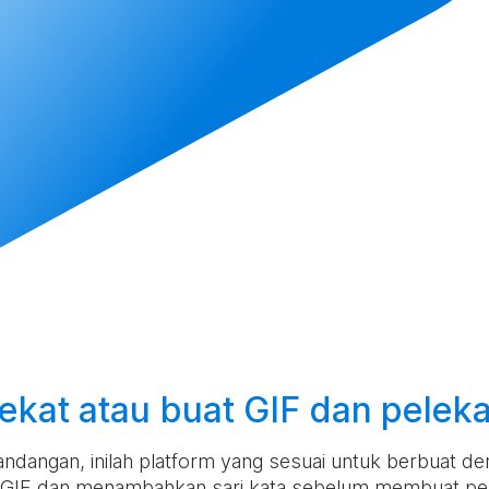
ekat atau
buat
GIF dan pelek
ngan, inilah platform yang sesuai untuk berbuat demiki
z GIF dan menambahkan sari kata sebelum membuat pe