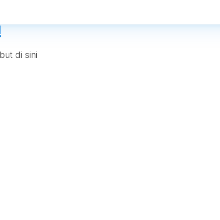
!
ut di sini