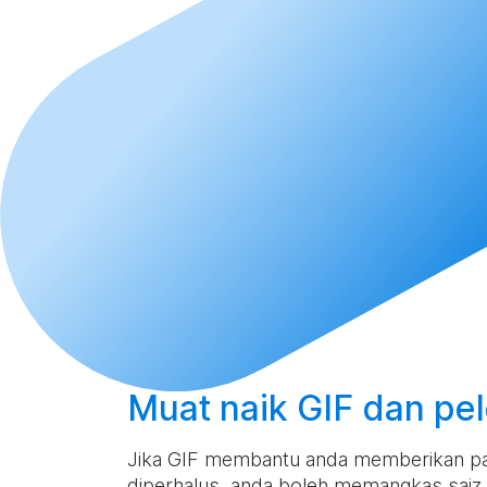
Muat naik
GIF dan pel
Jika GIF membantu anda memberikan panda
diperhalus, anda boleh memangkas sai