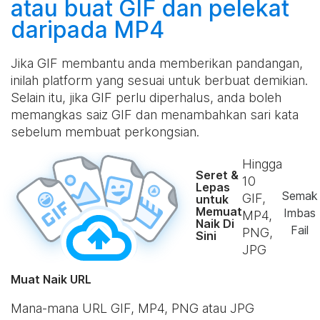
atau
buat
GIF dan pelekat
daripada MP4
Jika GIF membantu anda memberikan pandangan,
inilah platform yang sesuai untuk berbuat demikian.
Selain itu, jika GIF perlu diperhalus, anda boleh
memangkas saiz GIF dan menambahkan sari kata
sebelum membuat perkongsian.
Hingga
Seret &
10
Lepas
Semak
GIF,
untuk
Memuat
Imbas
MP4,
Naik Di
Fail
PNG,
Sini
JPG
Muat Naik URL
Mana-mana URL GIF, MP4, PNG atau JPG