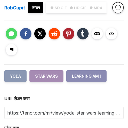
RobCupit
कॅप्शन
● SD GIF
● HD GIF
● MP4
YODA
STAR WARS
LEARNING AM I
URL शेअर करा