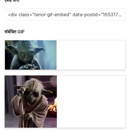
एंबेड करा
संबंधित GIF