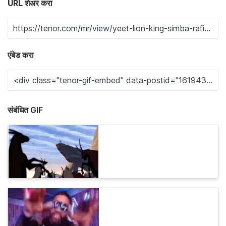
URL शेअर करा
एंबेड करा
संबंधित GIF