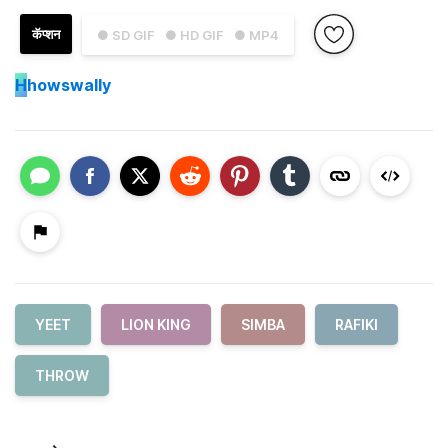
कॅप्शन
● SD GIF
● HD GIF
● MP4
H
howswally
YEET
LION KING
SIMBA
RAFIKI
THROW