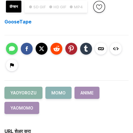
कॅप्शन
● SD GIF
● HD GIF
● MP4
GooseTape
YAOYOROZU
MOMO
ANIME
YAOMOMO
URL शेअर करा