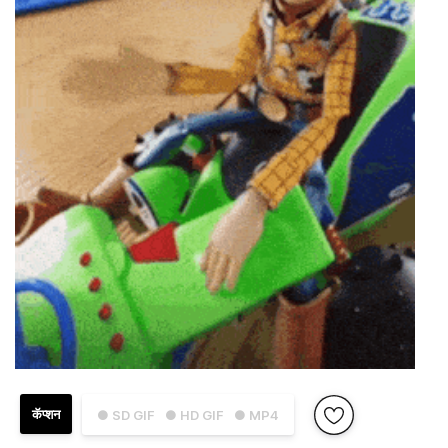
कॅप्शन
● SD GIF
● HD GIF
● MP4