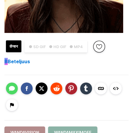
कॅप्शन
● SD GIF
● HD GIF
● MP4
B
Beteljuus
WANDAVISION
WANDAMAXIMOFF