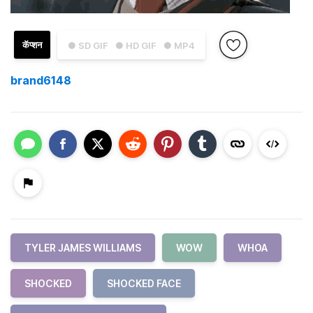
कॅप्शन
● SD GIF
● HD GIF
● MP4
brand6148
TYLER JAMES WILLIAMS
WOW
WHOA
SHOCKED
SHOCKED FACE