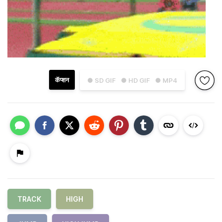
कॅप्शन
● SD GIF
● HD GIF
● MP4
TRACK
HIGH