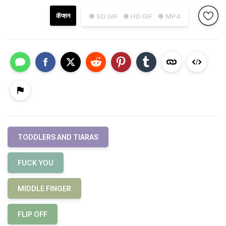
कॅप्शन
● SD GIF
● HD GIF
● MP4
TODDLERS AND TIARAS
FUCK YOU
MIDDLE FINGER
FLIP OFF