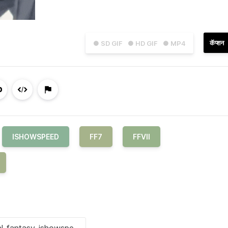
कॅप्शन
● SD GIF
● HD GIF
● MP4
ISHOWSPEED
FF7
FFVII