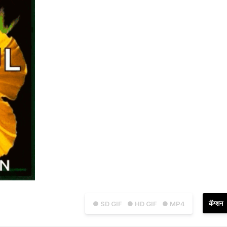
कॅप्शन
● SD GIF
● HD GIF
● MP4