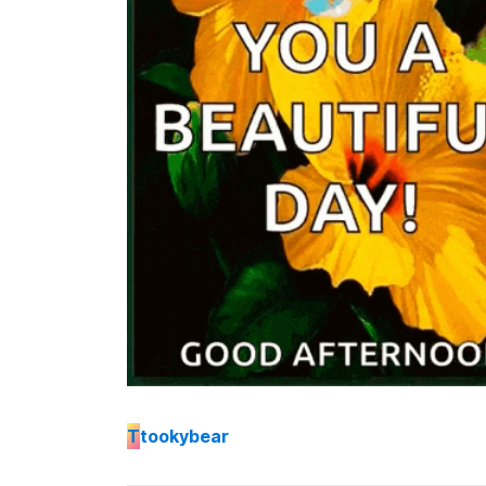
T
tookybear