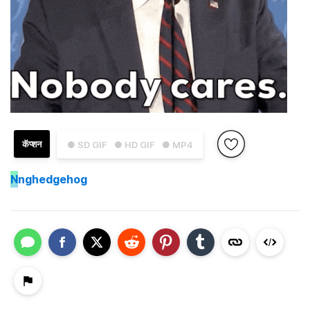
कॅप्शन
● SD GIF
● HD GIF
● MP4
N
nghedgehog