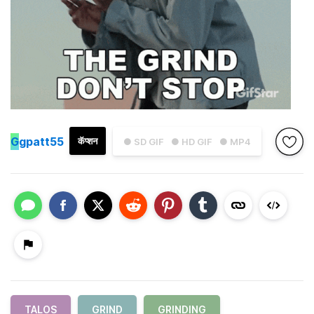
G
gpatt55
कॅप्शन
● SD GIF
● HD GIF
● MP4
TALOS
GRIND
GRINDING